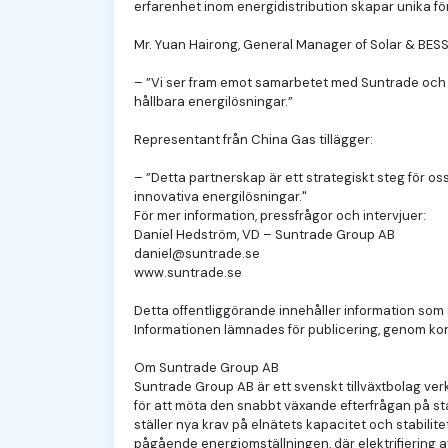
erfarenhet inom energidistribution skapar unika f
Mr. Yuan Hairong, General Manager of Solar & BESS
– ”Vi ser fram emot samarbetet med Suntrade och C
hållbara energilösningar.”
Representant från China Gas tillägger:
– ”Detta partnerskap är ett strategiskt steg för os
innovativa energilösningar."
För mer information, pressfrågor och intervjuer:
Daniel Hedström, VD – Suntrade Group AB
daniel@suntrade.se
www.suntrade.se
Detta offentliggörande innehåller information som 
Informationen lämnades för publicering, genom ko
Om Suntrade Group AB
Suntrade Group AB är ett svenskt tillväxtbolag verk
för att möta den snabbt växande efterfrågan på sta
ställer nya krav på elnätets kapacitet och stabilit
pågående energiomställningen, där elektrifiering av 