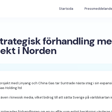
Startsida
Pressmeddeland
strategisk förhandling m
ekt i Norden
rojekt med Linyang och China Gas tar Suntrade nästa steg i sin expansi
as Holding ltd.
n i kinesisk media, vilket bidrog till att sätta Sverige på världskarta
 initierades förhandlingen om en ny affär som enligt beräkning värderas ti