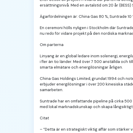
ersättningsnivå. Med en avtalstid om 20 år (BESS) S
Ägarfördelningen är: China Gas 80 %, Suntrade 10 %
En ceremoni hölls nyligen i Stockholm där Suntra
nu redo för vidare projekt på den nordiska markna
Om parterna
Linyang är en global ledare inom solenergi, energi
i fler än tio länder. Med över 7 500 anställda och 
smarta elmätare och energilösningar årligen.
China Gas Holdings Limited, grundat 1994 och note
erbjuder energilösningar i över 200 kinesiska städe
samarbeten.
Suntrade har en omfattande pipeline på cirka 500 M
med lokal marknadskunskap och skapa långsiktigt
Citat
– ”Detta är en strategiskt viktig affär som stärk