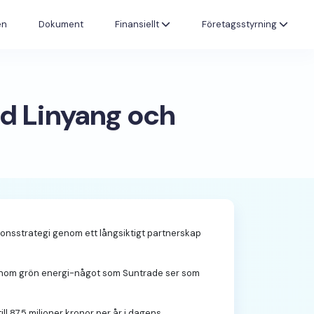
en
Dokument
Finansiellt
Företagsstyrning
ed Linyang och
onsstrategi genom ett långsiktigt partnerskap
n inom grön energi-något som Suntrade ser som
ll 87,5 miljoner kronor per år i dagens