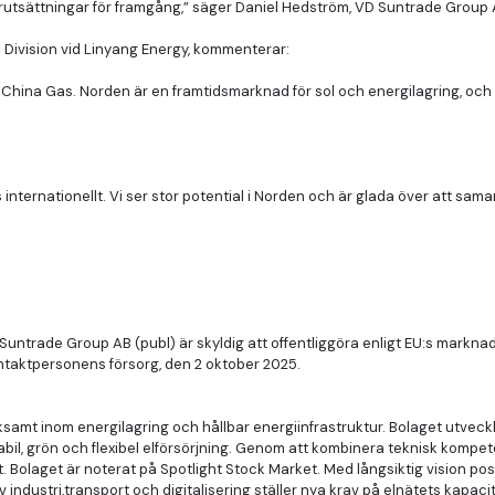
örutsättningar för framgång,” säger Daniel Hedström, VD Suntrade Group 
 Division vid Linyang Energy, kommenterar:
hina Gas. Norden är en framtidsmarknad för sol och energilagring, och 
s internationellt. Vi ser stor potential i Norden och är glada över att sa
Suntrade Group AB (publ) är skyldig att offentliggöra enligt EU:s markn
ntaktpersonens försorg, den 2 oktober 2025.
samt inom energilagring och hållbar energiinfrastruktur. Bolaget utveckla
bil, grön och flexibel elförsörjning. Genom att kombinera teknisk kompet
et. Bolaget är noterat på Spotlight Stock Market. Med långsiktig vision po
industri,transport och digitalisering ställer nya krav på elnätets kapacit