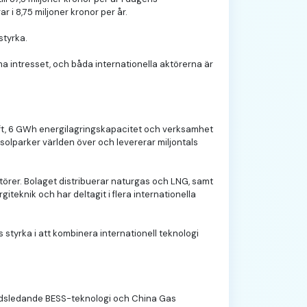
 i 8,75 miljoner kronor per år.
styrka.
 intresset, och båda internationella aktörerna är
raft, 6 GWh energilagringskapacitet och verksamhet
 solparker världen över och levererar miljontals
örer. Bolaget distribuerar naturgas och LNG, samt
iteknik och har deltagit i flera internationella
styrka i att kombinera internationell teknologi
ärldsledande BESS-teknologi och China Gas