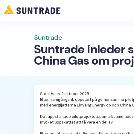
Suntrade
Suntrade inleder 
China Gas om proj
Stockholm, 2 oktober 2025
Efter framgångsrik uppstart på gemensamma pilotp
med energijättarna Linyang Energy co och China G
Det uppstartade pilotprojektetuppmärksammades äve
mycket uppskattat att få vara en del av.
Efter besök av projekt i Finland där parterna deltog