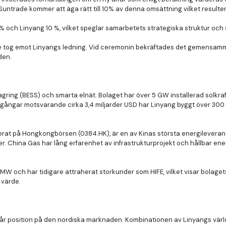
untrade kommer att äga rätt till 10% av denna omsättning vilket resulterar
 och Linyang 10 %, vilket speglar samarbetets strategiska struktur och 
de tog emot Linyangs ledning. Vid ceremonin bekräftades det gemensamma
den.
lagring (BESS) och smarta elnät. Bolaget har över 5 GW installerad solk
tillgångar motsvarande cirka 3,4 miljarder USD har Linyang byggt över 300
rat på Hongkongbörsen (0384.HK), är en av Kinas största energileverant
r. China Gas har lång erfarenhet av infrastrukturprojekt och hållbar energ
W och har tidigare attraherat storkunder som HIFE, vilket visar bolagets 
 värde.
er vår position på den nordiska marknaden. Kombinationen av Linyangs v