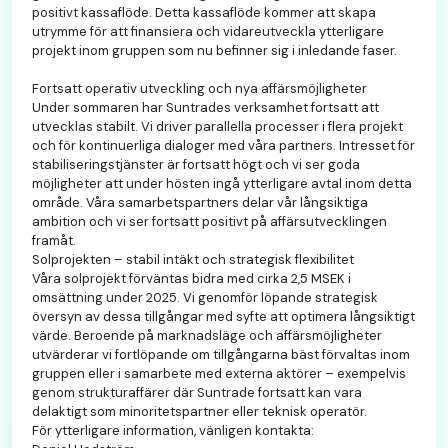
positivt kassaflöde. Detta kassaflöde kommer att skapa
utrymme för att finansiera och vidareutveckla ytterligare
projekt inom gruppen som nu befinner sig i inledande faser.
Fortsatt operativ utveckling och nya affärsmöjligheter
Under sommaren har Suntrades verksamhet fortsatt att
utvecklas stabilt. Vi driver parallella processer i flera projekt
och för kontinuerliga dialoger med våra partners. Intresset för
stabiliseringstjänster är fortsatt högt och vi ser goda
möjligheter att under hösten ingå ytterligare avtal inom detta
område. Våra samarbetspartners delar vår långsiktiga
ambition och vi ser fortsatt positivt på affärsutvecklingen
framåt.
Solprojekten – stabil intäkt och strategisk flexibilitet
Våra solprojekt förväntas bidra med cirka 2,5 MSEK i
omsättning under 2025. Vi genomför löpande strategisk
översyn av dessa tillgångar med syfte att optimera långsiktigt
värde. Beroende på marknadsläge och affärsmöjligheter
utvärderar vi fortlöpande om tillgångarna bäst förvaltas inom
gruppen eller i samarbete med externa aktörer – exempelvis
genom strukturaffärer där Suntrade fortsatt kan vara
delaktigt som minoritetspartner eller teknisk operatör.
För ytterligare information, vänligen kontakta: